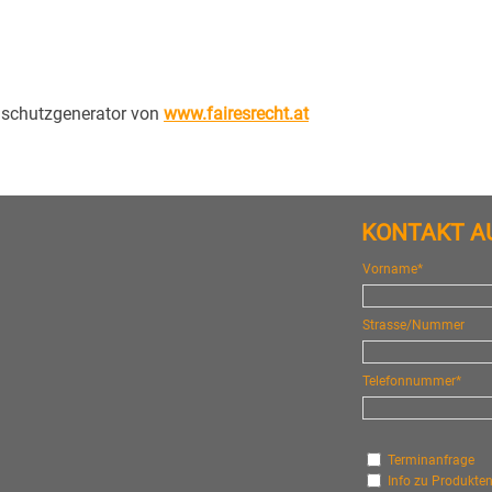
enschutzgenerator von
www.fairesrecht.at
KONTAKT 
Vorname*
Strasse/Nummer
Telefonnummer*
Terminanfrage
Info zu Produkte