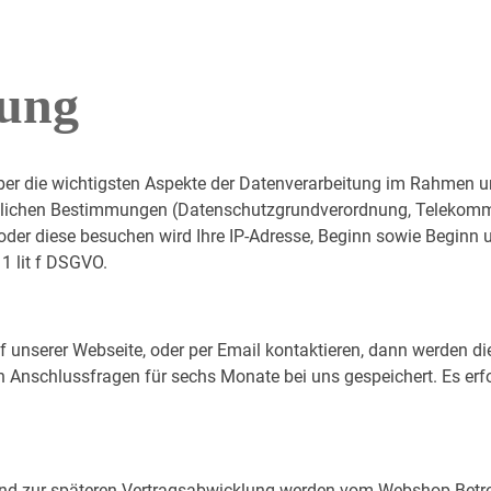
rung
über die wichtigsten Aspekte der Datenverarbeitung im Rahmen u
zlichen Bestimmungen (Datenschutzgrundverordnung, Telekomm
der diese besuchen wird Ihre IP-Adresse, Beginn sowie Beginn un
 1 lit f DSGVO.
 unserer Webseite, oder per Email kontaktieren, dann werden d
n Anschlussfragen für sechs Monate bei uns gespeichert. Es erfol
nd zur späteren Vertragsabwicklung werden vom Webshop-Betre