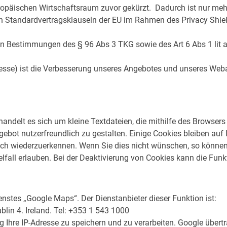
päischen Wirtschaftsraum zuvor gekürzt. Dadurch ist nur mehr
n Standardvertragsklauseln der EU im Rahmen des Privacy Shi
n Bestimmungen des § 96 Abs 3 TKG sowie des Art 6 Abs 1 lit a (
esse) ist die Verbesserung unseres Angebotes und unseres Webau
ndelt es sich um kleine Textdateien, die mithilfe des Browsers 
bot nutzerfreundlich zu gestalten. Einige Cookies bleiben auf I
h wiederzuerkennen. Wenn Sie dies nicht wünschen, so können S
lfall erlauben. Bei der Deaktivierung von Cookies kann die Funk
stes „Google Maps“. Der Dienstanbieter dieser Funktion ist:
lin 4. Ireland. Tel: +353 1 543 1000
Ihre IP-Adresse zu speichern und zu verarbeiten. Google überträ