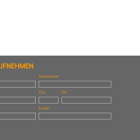
AUFNEHMEN
Nachname*
PLZ
Ort
Email*
n