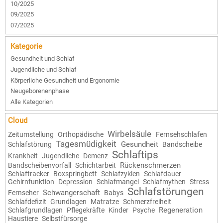
10/2025
09/2025
07/2025
Kategorie
Gesundheit und Schlaf
Jugendliche und Schlaf
Körperliche Gesundheit und Ergonomie
Neugeborenenphase
Alle Kategorien
Cloud
Wirbelsäule
Zeitumstellung
Orthopädische
Fernsehschlafen
Tagesmüdigkeit
Gesundheit
Schlafstörung
Bandscheibe
Schlaftips
Krankheit
Jugendliche
Demenz
Rückenschmerzen
Bandscheibenvorfall
Schichtarbeit
Schlaftracker
Boxspringbett
Schlafzyklen
Schlafdauer
Gehirnfunktion
Depression
Schlafmangel
Schlafmythen
Stress
Schlafstörungen
Schwangerschaft
Fernseher
Babys
Schlafdefizit
Grundlagen
Matratze
Schmerzfreiheit
Regeneration
Schlafgrundlagen
Pflegekräfte
Kinder
Psyche
Haustiere
Selbstfürsorge