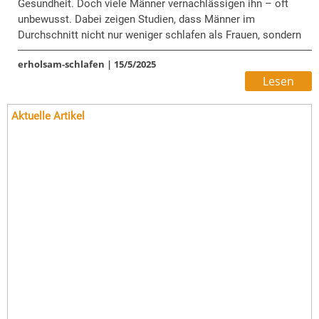
Gesundheit. Doch viele Männer vernachlässigen ihn – oft
unbewusst. Dabei zeigen Studien, dass Männer im
Durchschnitt nicht nur weniger schlafen als Frauen, sondern
auch häufiger unter bestimmten Schlafstörungen leiden. Die
erholsam-schlafen
|
15/5/2025
gesundheitlichen Folgen sind gravierend – von erhöhter
Lesen
Krankheitsanfälligkeit bis hin zu Einschränkungen der
Fruchtbarkeit und psychischen Gesundheit.
Aktuelle Artikel
Bildrechte: adobestock