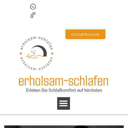
Mo. - Fr.
9.00 - 16.00
Uh
r
+43 677 617369
2
3
www.erholsam-schlafen.at
Kontaktformular
Erleben Sie Schlafkomfort auf höchsten
Niveau