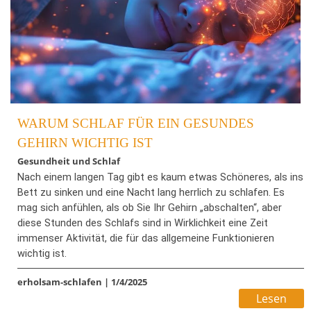
WARUM SCHLAF FÜR EIN GESUNDES
GEHIRN WICHTIG IST
Gesundheit und Schlaf
Nach einem langen Tag gibt es kaum etwas Schöneres, als ins
Bett zu sinken und eine Nacht lang herrlich zu schlafen. Es
mag sich anfühlen, als ob Sie Ihr Gehirn „abschalten“, aber
diese Stunden des Schlafs sind in Wirklichkeit eine Zeit
immenser Aktivität, die für das allgemeine Funktionieren
wichtig ist.
erholsam-schlafen
|
1/4/2025
Guter Schlaf trägt in vielerlei Hinsicht zu einer gesunden
Lesen
Herzfunktion bei und unterstützt die Genesung von