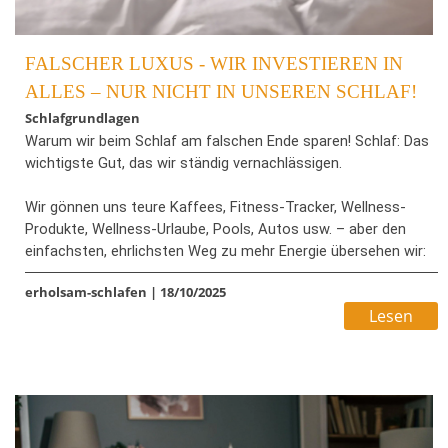
FALSCHER LUXUS - WIR INVESTIEREN IN
ALLES – NUR NICHT IN UNSEREN SCHLAF!
Schlafgrundlagen
Warum wir beim Schlaf am falschen Ende sparen! Schlaf: Das
wichtigste Gut, das wir ständig vernachlässigen.
Wir gönnen uns teure Kaffees, Fitness-Tracker, Wellness-
Produkte, Wellness-Urlaube, Pools, Autos usw. – aber den
einfachsten, ehrlichsten Weg zu mehr Energie übersehen wir:
echten Schlaf, die Grundlage unserer Gesundheit.
erholsam-schlafen
|
18/10/2025
Lesen
Statt uns Ruhe zu schenken, rauben wir sie uns selbst –
Nacht für Nacht. Wir scrollen, streamen, arbeiten, bis der
Körper aufgibt. Und nennen das „produktiv“.
Doch Schlaf ist keine Zeitverschwendung. Er ist Heilung,
Ordnung, Neubeginn. In jeder Nacht repariert unser Körper, was