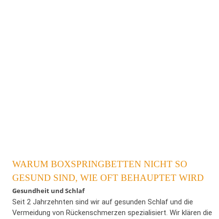
um ein unvergleichliches Schlaferlebnis zu bieten.
Insbesondere Menschen mit Gelenk- oder Rückenproblemen
werden von den zahlreichen Vorteilen dieser Matratze
profitieren. Im Folgenden werden die herausragenden
Merkmale der aeromed SILVER im Detail vorgestellt.
WARUM BOXSPRINGBETTEN NICHT SO
GESUND SIND, WIE OFT BEHAUPTET WIRD
Gesundheit und Schlaf
Seit 2 Jahrzehnten sind wir auf gesunden Schlaf und die
Vermeidung von Rückenschmerzen spezialisiert. Wir klären die