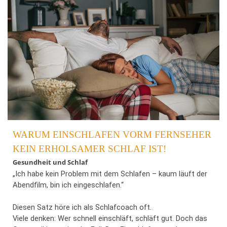
der Tag zerstört hat. Wer sich der Investition in seinen Schlaf
verweigert, spart nicht – er verliert. Vielleicht ist es Zeit,
großzügiger mit uns selbst zu sein. Zeit, uns die Stunden zu
schenken, die wir wirklich brauchen, um aufzuwachen – nicht
nur äußerlich, sondern auch innerlich.
Bildrechte: © www.shutterstock.com
WARUM EINSCHLAFEN VORM FERNSEHER
KEIN ERHOLSAMER SCHLAF IST!
Gesundheit und Schlaf
„Ich habe kein Problem mit dem Schlafen – kaum läuft der
Abendfilm, bin ich eingeschlafen.“
Diesen Satz höre ich als Schlafcoach oft.
Viele denken: Wer schnell einschläft, schläft gut. Doch das