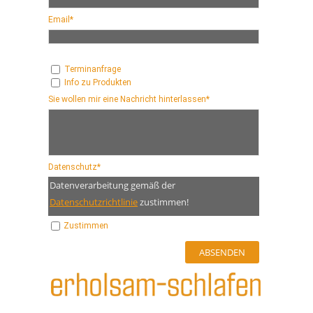
Email*
Terminanfrage
Info zu Produkten
Sie wollen mir eine Nachricht hinterlassen*
Datenschutz*
Datenverarbeitung gemäß der
Datenschutzrichtlinie
zustimmen!
Zustimmen
Erleben Sie Schlafkomfort auf höchsten Niveau