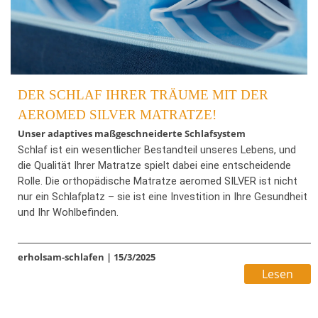
DER SCHLAF IHRER TRÄUME MIT DER
AEROMED SILVER MATRATZE!
Unser adaptives maßgeschneiderte Schlafsystem
Schlaf ist ein wesentlicher Bestandteil unseres Lebens, und
die Qualität Ihrer Matratze spielt dabei eine entscheidende
Rolle. Die orthopädische Matratze aeromed SILVER ist nicht
nur ein Schlafplatz – sie ist eine Investition in Ihre Gesundheit
und Ihr Wohlbefinden.
Mit ihrem innovativen Design und fortschrittlichen
erholsam-schlafen
|
15/3/2025
Technologien bietet sie alles, was Sie für einen erholsamen
Lesen
Schlaf brauchen. Die orthopädische Matratze aeromed SILVER
setzt neue Maßstäbe in der Welt der Schlaftechnologie. Sie
kombiniert innovatives Design mit hochwertigen Materialien,