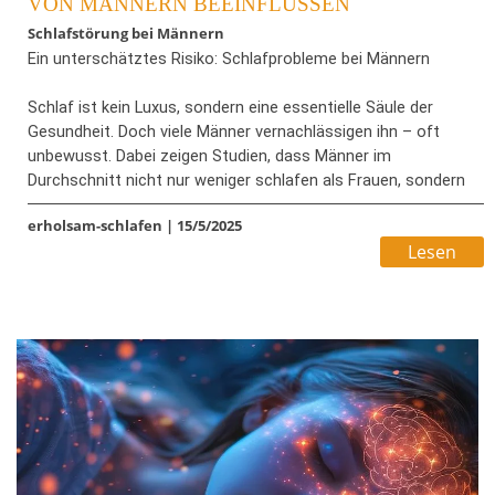
VON MÄNNERN BEEINFLUSSEN
Schlafstörung bei Männern
Ein unterschätztes Risiko: Schlafprobleme bei Männern
Schlaf ist kein Luxus, sondern eine essentielle Säule der
Gesundheit. Doch viele Männer vernachlässigen ihn – oft
unbewusst. Dabei zeigen Studien, dass Männer im
Durchschnitt nicht nur weniger schlafen als Frauen, sondern
auch häufiger unter bestimmten Schlafstörungen leiden. Die
erholsam-schlafen
|
15/5/2025
gesundheitlichen Folgen sind gravierend – von erhöhter
Lesen
Krankheitsanfälligkeit bis hin zu Einschränkungen der
Fruchtbarkeit und psychischen Gesundheit.
Bildrechte: adobestock