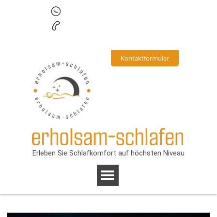
Mo. - Fr.
9.00 - 16.00
Uh
r
+43 677 617369
2
3
www.erholsam-
schlafen.at
Kontaktformular
Erleben Sie Schlafkomfort auf höchsten Niveau