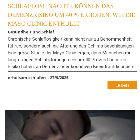
SCHLAFLOSE NÄCHTE KÖNNEN DAS
DEMENZRISIKO UM 40 % ERHÖHEN, WIE DIE
MAYO CLINIC ENTHÜLLT!
Gesundheit und Schlaf
Chronische Schlaflosigkeit kann nicht nur zu Benommenheit
führen, sondern auch die Alterung des Gehirns beschleunigen.
Eine große Studie der Mayo Clinic ergab, dass Menschen mit
langfristigen Schlafstörungen ein um 40 Prozent höheres
Risiko haben, an Demenz oder kognitiven Beeinträchtigungen
zu erkranken. Hirnscans zeigten Veränderungen, die mit
erholsam-schlafen
|
27/9/2025
Alzheimer in Zusammenhang stehen. Bei Personen mit
Lesen
Schlafmangel war der Rückgang vergleichbar mit einem Alter
von vier Jahren, bei bestimmten genetischen Risikoträgern
sogar noch stärker.
Schlaflosigkeit kann das Gehirn schneller altern lassen, zu
Demenz und Gedächtnisverlust führen. Forscher fanden
heraus, dass Schlafmangel mit Gehirnveränderungen und
Testergebnissen einhergeht, die mit jahrelangem Altern