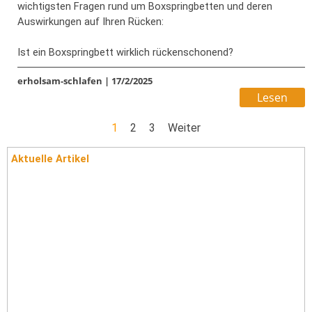
wichtigsten Fragen rund um Boxspringbetten und deren
Auswirkungen auf Ihren Rücken:
Ist ein Boxspringbett wirklich rückenschonend?
Kann ein Boxspringbett sogar Rückenschmerzen verursachen?
erholsam-schlafen
|
17/2/2025
Welche Matratze hilft wirklich gegen Rückenschmerzen?
Lesen
Warum sind Boxspringbetten nicht immer die beste Wahl?
1
2
3
Weiter
Gönnen Sie Ihrem Rücken den Schlaf, den er verdient – lassen
Sie sich von unseren Experten beraten!
Aktuelle Artikel