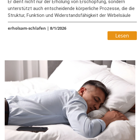
Er dient nicht nur der Erholung von Erschöpfung, sondern
unterstützt auch entscheidende körperliche Prozesse, die die
Struktur, Funktion und Widerstandsfähigkeit der Wirbelsäule
beeinflussen. Während des Schlafs regenerieren sich die
erholsam-schlafen
|
8/1/2026
Bandscheiben, die Muskulatur wird repariert und
Lesen
Schmerzmechanismen werden reguliert – der Körper nutzt
diese Phase gezielt zur Regeneration und zum Schutz des
gesamten Wirbelsäulensystems.
Bildrechte: © adobestock