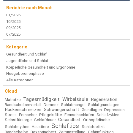
Berichte nach Monat
01/2026
10/2025
09/2025
07/2025
Kategorie
Gesundheit und Schlaf
Jugendliche und Schlaf
Körperliche Gesundheit und Ergonomie
Neugeborenenphase
Alle Kategorien
Cloud
Tagesmüdigkeit
Wirbelsäule
Regeneration
Matratze
Bandscheibenvorfall
Demenz
Schlafmangel
Schlafgrundlagen
Rückenschmerzen
Schwangerschaft
Grundlagen
Depression
Stress
Fernseher
Pflegekräfte
Fernsehschlafen
Schlafzyklen
Gesundheit
Selbstfürsorge
Schlafdauer
Orthopädische
Schlaftips
Schlafmythen
Haustiere
Schlafdefizit
Bandscheibe
Boxspringbett
Zeitumstellung
Gehirnfunktion